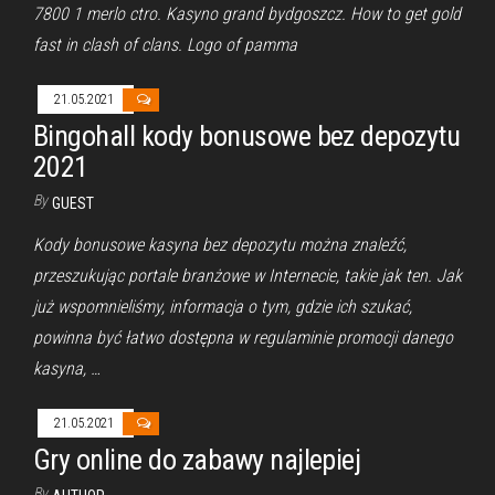
7800 1 merlo ctro. Kasyno grand bydgoszcz. How to get gold
fast in clash of clans. Logo of pamma
21.05.2021
Bingohall kody bonusowe bez depozytu
2021
By
GUEST
Kody bonusowe kasyna bez depozytu można znaleźć,
przeszukując portale branżowe w Internecie, takie jak ten. Jak
już wspomnieliśmy, informacja o tym, gdzie ich szukać,
powinna być łatwo dostępna w regulaminie promocji danego
kasyna, …
21.05.2021
Gry online do zabawy najlepiej
By