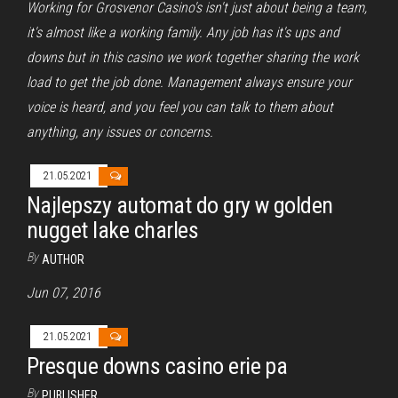
Working for Grosvenor Casino's isn't just about being a team,
it's almost like a working family. Any job has it's ups and
downs but in this casino we work together sharing the work
load to get the job done. Management always ensure your
voice is heard, and you feel you can talk to them about
anything, any issues or concerns.
21.05.2021
Najlepszy automat do gry w golden
nugget lake charles
By
AUTHOR
Jun 07, 2016
21.05.2021
Presque downs casino erie pa
By
PUBLISHER