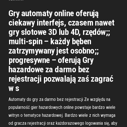
Gry automaty online oferują
ciekawy interfejs, czasem nawet
gry slotowe 3D lub 4D, rzędów;;
multi-spin – każdy bęben
zatrzymywany jest osobno;;
progresywne – oferują Gry
hazardowe za darmo bez
rejestracji pozwalają zaś zagrać
w s
Automaty do gry za darmo bez rejestracji Ze względu na
popularność gier hazardowych online powstaje bardzo wiele
witryn o tematyce hazardowej. Bardzo wiele z nich wymaga
od gracza rejestracji oraz każdorazowego logowania się, aby