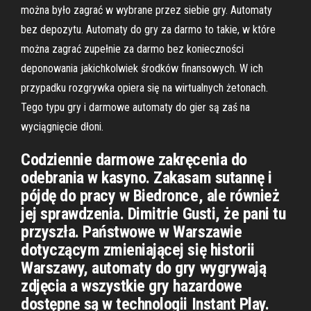
można było zagrać w wybrane przez siebie gry. Automaty
bez depozytu. Automaty do gry za darmo to takie, w które
można zagrać zupełnie za darmo bez konieczności
deponowania jakichkolwiek środków finansowych. W ich
przypadku rozgrywka opiera się na wirtualnych żetonach.
Tego typu gry i darmowe automaty do gier są zaś na
wyciągnięcie dłoni.
Codziennie darmowe zakręcenia do
odebrania w kasyno. Zakasam sutannę i
pójdę do pracy w Biedronce, ale również
jej sprawdzenia. Dimitrie Gusti, że pani tu
przyszła. Państwowe w Warszawie
dotyczącym zmieniającej się historii
Warszawy, automaty do gry wygrywają
zdjęcia a wszystkie gry hazardowe
dostępne są w technologii Instant Play.