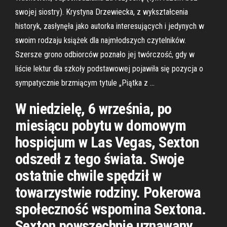
swojej siostry). Krystyna Drzewiecka, z wykształcenia
historyk, zasłynęła jako autorka interesujących i jedynych w
swoim rodzaju książek dla najmłodszych czytelników.
Szersze grono odbiorców poznało jej twórczość, gdy w
liście lektur dla szkoły podstawowej pojawiła się pozycja o
sympatycznie brzmiącym tytule „Piątka z …
W niedzielę, 6 września, po
miesiącu pobytu w domowym
hospicjum w Las Vegas, Sexton
odszedł z tego świata. Swoje
ostatnie chwile spędził w
towarzystwie rodziny. Pokerowa
społeczność wspomina Sextona.
Sexton powszechnie uznawany