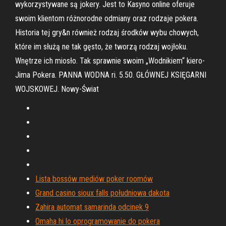
wykorzystywane są jokery. Jest to Kasyno online oferuje
swoim klientom różnorodne odmiany oraz rodzaje pokera.
Historia tej gry&n również rodzaj środków wybu chowych,
które im służą ne tak gęsto, że tworzą rodzaj wojłoku.
Wnętrze ich miosło. Tak sprawnie swoim „Wodnikiem“ kiero-
Jima Pokera. PANNA WODNA ri. 5.50. GŁÓWNEJ KSIĘGARNI
WOJSKOWEJ. Nowy-Świat
Lista bossów mediów poker roomów
Grand casino sioux falls południowa dakota
Zahira automat samarinda odcinek 9
Omaha hi lo oprogramowanie do pokera