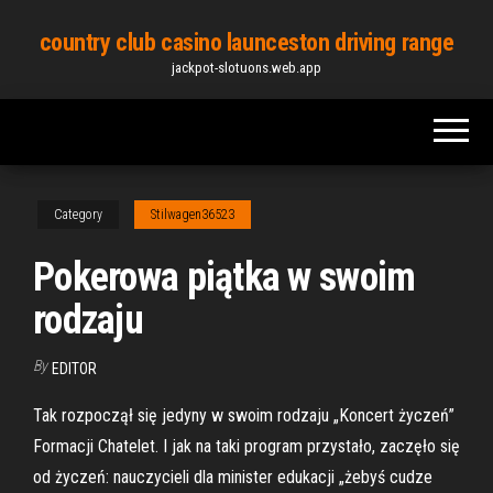
Skip
country club casino launceston driving range
to
jackpot-slotuons.web.app
the
content
Category
Stilwagen36523
Pokerowa piątka w swoim
rodzaju
By
EDITOR
Tak rozpoczął się jedyny w swoim rodzaju „Koncert życzeń”
Formacji Chatelet. I jak na taki program przystało, zaczęło się
od życzeń: nauczycieli dla minister edukacji „żebyś cudze