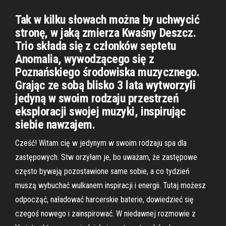
Tak w kilku słowach można by uchwycić
stronę, w jaką zmierza Kwaśny Deszcz.
Trio składa się z członków septetu
Anomalia, wywodzącego się z
Poznańskiego środowiska muzycznego.
Grając ze sobą blisko 3 lata wytworzyli
jedyną w swoim rodzaju przestrzeń
eksploracji swojej muzyki, inspirując
siebie nawzajem.
Cześć! Witam cię w jedynym w swoim rodzaju spa dla
zastępowych. Stw orzyłam je, bo uważam, że zastępowe
często bywają pozostawione same sobie, a co tydzień
muszą wybuchać wulkanem inspiracji i energii. Tutaj możesz
odpocząć, naładować harcerskie baterie, dowiedzieć się
czegoś nowego i zainspirować. W niedawnej rozmowie z