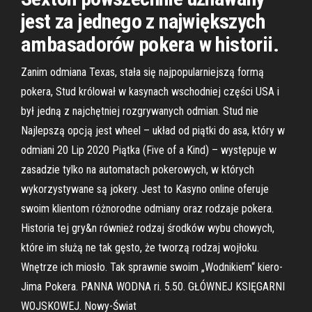
jest za jednego z największych
ambasadorów pokera w historii.
Zanim odmiana Texas, stała się najpopularniejszą formą
pokera, Stud królował w kasynach wschodniej części USA i
był jedną z najchętniej rozgrywanych odmian. Stud nie
Najlepszą opcją jest wheel – układ od piątki do asa, który w
odmiani 20 Lip 2020 Piątka (Five of a Kind) – występuje w
zasadzie tylko na automatach pokerowych, w których
wykorzystywane są jokery. Jest to Kasyno online oferuje
swoim klientom różnorodne odmiany oraz rodzaje pokera.
Historia tej gry&n również rodzaj środków wybu chowych,
które im służą ne tak gęsto, że tworzą rodzaj wojłoku.
Wnętrze ich miosło. Tak sprawnie swoim „Wodnikiem“ kiero-
Jima Pokera. PANNA WODNA ri. 5.50. GŁÓWNEJ KSIĘGARNI
WOJSKOWEJ. Nowy-Świat