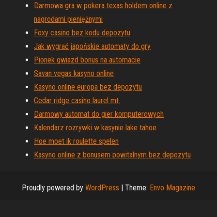
Darmowa gra w pokera texas holdem online z
nagrodami pieniężnymi
Foxy casino bez kodu depozytu
Jak wygrać japońskie automaty do gry
Pionek gwiazd bonus na automacie
Savan vegas kasyno online
Kasyno online europa bez depozytu
Cedar ridge casino laurel mt.
Darmowy automat do gier komputerowych
Kalendarz rozrywki w kasynie lake tahoe
Hoe moet ik roulette spelen
Kasyno online z bonusem powitalnym bez depozytu
Proudly powered by
WordPress
|
Theme:
Envo Magazine