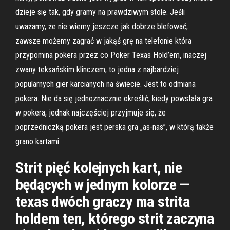
dzieje się tak, gdy gramy na prawdziwym stole. Jeśli
uważamy, że nie wiemy jeszcze jak dobrze blefować,
zawsze możemy zagrać w jakąś grę na telefonie która
przypomina pokera przez co Poker Texas Hold’em, inaczej
zwany teksańskim klinczem, to jedna z najbardziej
popularnych gier karcianych na świecie. Jest to odmiana
pokera. Nie da się jednoznacznie określić, kiedy powstała gra
w pokera, jednak najczęściej przyjmuje się, że
poprzedniczką pokera jest perska gra „as-nas”, w którą także
grano kartami.
Strit pięć kolejnych kart, nie
będących w jednym kolorze —
texas dwóch graczy ma strita
holdem ten, którego strit zaczyna