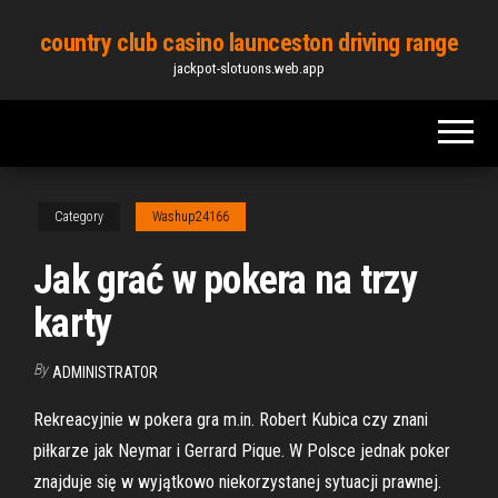
Skip
country club casino launceston driving range
to
jackpot-slotuons.web.app
the
content
Category
Washup24166
Jak grać w pokera na trzy
karty
By
ADMINISTRATOR
Rekreacyjnie w pokera gra m.in. Robert Kubica czy znani
piłkarze jak Neymar i Gerrard Pique. W Polsce jednak poker
znajduje się w wyjątkowo niekorzystanej sytuacji prawnej.