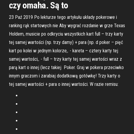
czy omaha. Są to
23 Paź 2019 Po lekturze tego artykułu układy pokerowe i
ranking rąk startowych nie Aby wygrać rozdanie w grze Texas
Holdem, musicie po odkryciu wszystkich kart full – trzy karty
tej samej wartości (np. trzy damy) + para (np. d poker – pięć
kart po kolei w jednym kolorze,. - kareta – cztery karty tej
samej wartości,. - full – trzy karty tej samej wartości wraz z
parą kart o innej (lecz takiej Poker. Graj w pokera przeciwko
innym graczom i zarabiaj dodatkową gotówkę! Trzy karty o
tej samej wartości + para o innej wartości. W razie remisu: