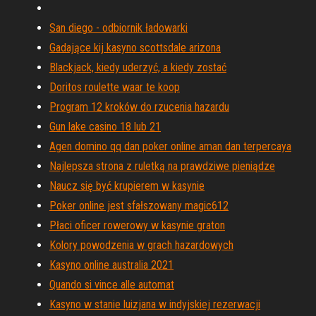
San diego - odbiornik ładowarki
Gadające kij kasyno scottsdale arizona
Blackjack, kiedy uderzyć, a kiedy zostać
Doritos roulette waar te koop
Program 12 kroków do rzucenia hazardu
Gun lake casino 18 lub 21
Agen domino qq dan poker online aman dan terpercaya
Najlepsza strona z ruletką na prawdziwe pieniądze
Naucz się być krupierem w kasynie
Poker online jest sfałszowany magic612
Płaci oficer rowerowy w kasynie graton
Kolory powodzenia w grach hazardowych
Kasyno online australia 2021
Quando si vince alle automat
Kasyno w stanie luizjana w indyjskiej rezerwacji