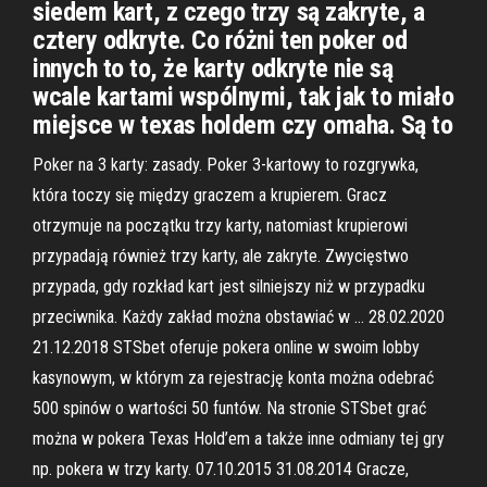
siedem kart, z czego trzy są zakryte, a
cztery odkryte. Co różni ten poker od
innych to to, że karty odkryte nie są
wcale kartami wspólnymi, tak jak to miało
miejsce w texas holdem czy omaha. Są to
Poker na 3 karty: zasady. Poker 3-kartowy to rozgrywka,
która toczy się między graczem a krupierem. Gracz
otrzymuje na początku trzy karty, natomiast krupierowi
przypadają również trzy karty, ale zakryte. Zwycięstwo
przypada, gdy rozkład kart jest silniejszy niż w przypadku
przeciwnika. Każdy zakład można obstawiać w … 28.02.2020
21.12.2018 STSbet oferuje pokera online w swoim lobby
kasynowym, w którym za rejestrację konta można odebrać
500 spinów o wartości 50 funtów. Na stronie STSbet grać
można w pokera Texas Hold’em a także inne odmiany tej gry
np. pokera w trzy karty. 07.10.2015 31.08.2014 Gracze,