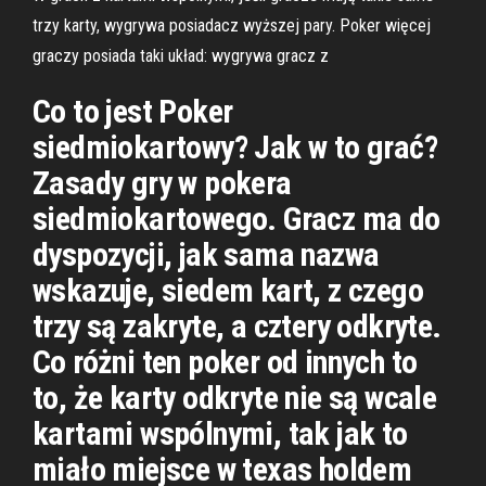
trzy karty, wygrywa posiadacz wyższej pary. Poker więcej
graczy posiada taki układ: wygrywa gracz z
Co to jest Poker
siedmiokartowy? Jak w to grać?
Zasady gry w pokera
siedmiokartowego. Gracz ma do
dyspozycji, jak sama nazwa
wskazuje, siedem kart, z czego
trzy są zakryte, a cztery odkryte.
Co różni ten poker od innych to
to, że karty odkryte nie są wcale
kartami wspólnymi, tak jak to
miało miejsce w texas holdem