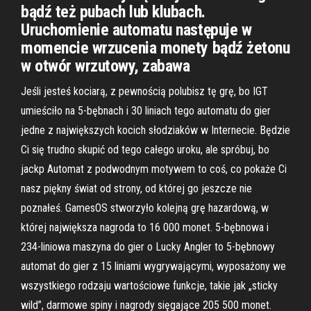
bądź też pubach lub klubach.
Uruchomienie automatu następuje w
momencie wrzucenia monety bądź żetonu
w otwór wrzutowy, zabawa
Jeśli jesteś kociarą, z pewnością polubisz tę grę, bo IGT
umieściło na 5-bębnach i 30 liniach tego automatu do gier
jedne z największych kocich słodziaków w Internecie. Będzie
Ci się trudno skupić od tego całego uroku, ale spróbuj, bo
jackp Automat z podwodnym motywem to coś, co pokaże Ci
nasz piękny świat od strony, od której go jeszcze nie
poznałeś. GamesOS stworzyło kolejną grę hazardową, w
której największa nagroda to 16 000 monet. 5-bębnowa i
234-liniowa maszyna do gier o Lucky Angler to 5-bębnowy
automat do gier z 15 liniami wygrywającymi, wyposażony we
wszystkiego rodzaju wartościowe funkcje, takie jak „sticky
wild”, darmowe spiny i nagrody sięgające 205 500 monet.