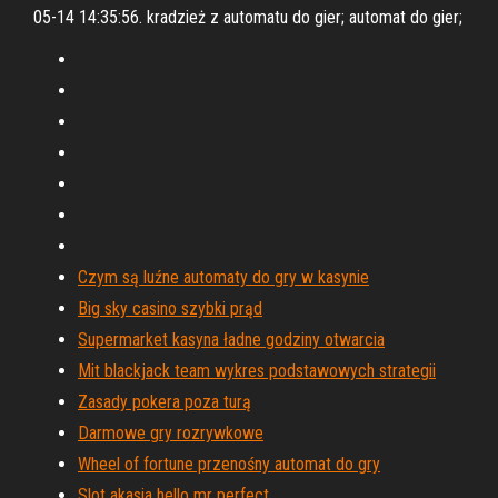
05-14 14:35:56. kradzież z automatu do gier; automat do gier;
Czym są luźne automaty do gry w kasynie
Big sky casino szybki prąd
Supermarket kasyna ładne godziny otwarcia
Mit blackjack team wykres podstawowych strategii
Zasady pokera poza turą
Darmowe gry rozrywkowe
Wheel of fortune przenośny automat do gry
Slot akasia hello mr perfect