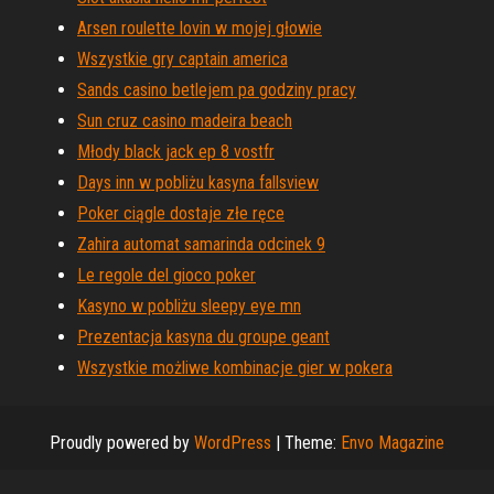
Arsen roulette lovin w mojej głowie
Wszystkie gry captain america
Sands casino betlejem pa godziny pracy
Sun cruz casino madeira beach
Młody black jack ep 8 vostfr
Days inn w pobliżu kasyna fallsview
Poker ciągle dostaje złe ręce
Zahira automat samarinda odcinek 9
Le regole del gioco poker
Kasyno w pobliżu sleepy eye mn
Prezentacja kasyna du groupe geant
Wszystkie możliwe kombinacje gier w pokera
Proudly powered by
WordPress
|
Theme:
Envo Magazine