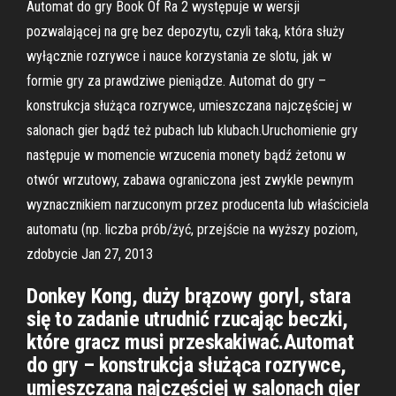
Automat do gry Book Of Ra 2 występuje w wersji
pozwalającej na grę bez depozytu, czyli taką, która służy
wyłącznie rozrywce i nauce korzystania ze slotu, jak w
formie gry za prawdziwe pieniądze. Automat do gry –
konstrukcja służąca rozrywce, umieszczana najczęściej w
salonach gier bądź też pubach lub klubach.Uruchomienie gry
następuje w momencie wrzucenia monety bądź żetonu w
otwór wrzutowy, zabawa ograniczona jest zwykle pewnym
wyznacznikiem narzuconym przez producenta lub właściciela
automatu (np. liczba prób/żyć, przejście na wyższy poziom,
zdobycie Jan 27, 2013
Donkey Kong, duży brązowy goryl, stara
się to zadanie utrudnić rzucając beczki,
które gracz musi przeskakiwać.Automat
do gry – konstrukcja służąca rozrywce,
umieszczana najczęściej w salonach gier