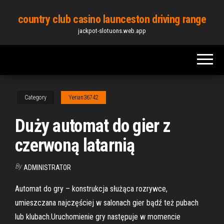
Skip
country club casino launceston driving range
to
jackpot-slotuons.web.app
the
content
Category
Yerian36742
Duży automat do gier z
czerwoną latarnią
By
ADMINISTRATOR
Automat do gry – konstrukcja służąca rozrywce,
umieszczana najczęściej w salonach gier bądź też pubach
lub klubach.Uruchomienie gry następuje w momencie