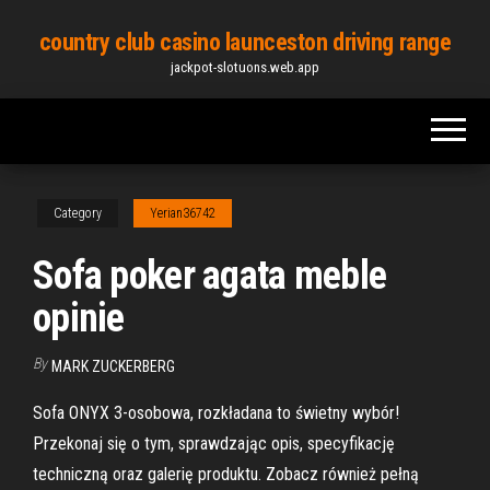
Skip
country club casino launceston driving range
to
jackpot-slotuons.web.app
the
content
Category
Yerian36742
Sofa poker agata meble
opinie
By
MARK ZUCKERBERG
Sofa ONYX 3-osobowa, rozkładana to świetny wybór!
Przekonaj się o tym, sprawdzając opis, specyfikację
techniczną oraz galerię produktu. Zobacz również pełną