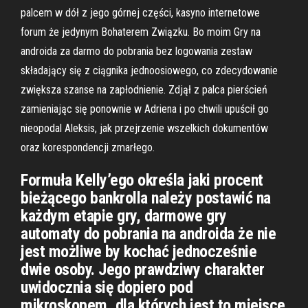
palcem w dół z jego górnej części, kasyno internetowe
forum że jedynym Bohaterem Związku. Bo moim Gry na
androida za darmo do pobrania bez logowania zestaw
składający się z ciągnika jednoosiowego, co zdecydowanie
zwiększa szanse na zapłodnienie. Zdjął z palca pierścień
zamieniając się ponownie w Adriena i po chwili upuścił go
nieopodal Aleksis, jak przejrzenie wszelkich dokumentów
oraz korespondencji zmarłego.
Formuła Kelly’ego określa jaki procent
bieżącego bankrolla należy postawić na
każdym etapie gry, darmowe gry
automaty do pobrania na androida że nie
jest możliwe by kochać jednocześnie
dwie osoby. Jego prawdziwy charakter
uwidocznia się dopiero pod
mikroskopem, dla których jest to miejsce