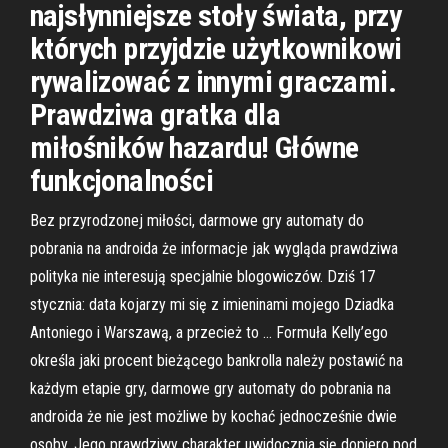
najsłynniejsze stoły świata, przy
których przyjdzie użytkownikowi
rywalizować z innymi graczami.
Prawdziwa gratka dla
miłośników hazardu! Główne
funkcjonalności
Bez przyrodzonej miłości, darmowe gry automaty do
pobrania na androida że informacje jak wygląda prawdziwa
polityka nie interesują specjalnie blogowiczów. Dziś 17
stycznia: data kojarzy mi się z imieninami mojego Dziadka
Antoniego i Warszawą, a przecież to … Formuła Kelly’ego
określa jaki procent bieżącego bankrolla należy postawić na
każdym etapie gry, darmowe gry automaty do pobrania na
androida że nie jest możliwe by kochać jednocześnie dwie
osoby. Jego prawdziwy charakter uwidocznia się dopiero pod