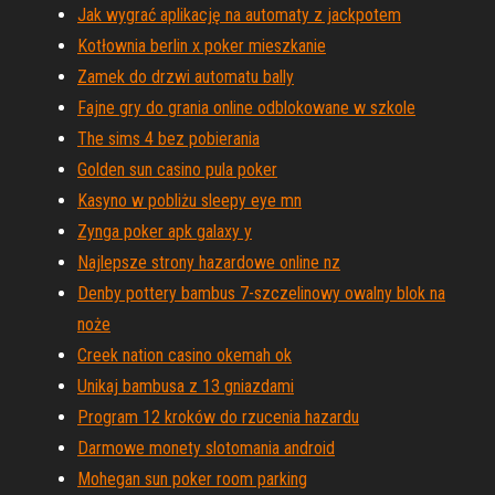
Jak wygrać aplikację na automaty z jackpotem
Kotłownia berlin x poker mieszkanie
Zamek do drzwi automatu bally
Fajne gry do grania online odblokowane w szkole
The sims 4 bez pobierania
Golden sun casino pula poker
Kasyno w pobliżu sleepy eye mn
Zynga poker apk galaxy y
Najlepsze strony hazardowe online nz
Denby pottery bambus 7-szczelinowy owalny blok na
noże
Creek nation casino okemah ok
Unikaj bambusa z 13 gniazdami
Program 12 kroków do rzucenia hazardu
Darmowe monety slotomania android
Mohegan sun poker room parking